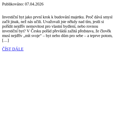
Publikováno:
07.04.2026
Investiční byt jako první krok k budování majetku. Proč dává smysl
začít jinak, než nás učili. Uvažovali jste někdy nad tím, jestli si
pořídit nejdřív nemovitost pro vlastní bydlení, nebo rovnou
investiční byt? V Česku pořád převládá zažitá představa, že člověk
musí nejdřív „mít svoje“ – byt nebo dům pro sebe – a teprve potom,
[…]
ČÍST DÁLE