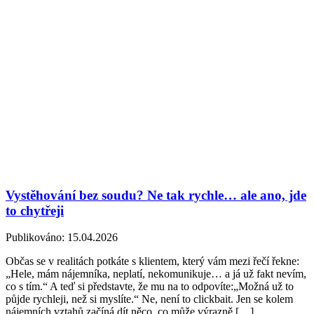
Vystěhování bez soudu? Ne tak rychle… ale ano, jde
to chytřeji
Publikováno:
15.04.2026
Občas se v realitách potkáte s klientem, který vám mezi řečí řekne:
„Hele, mám nájemníka, neplatí, nekomunikuje… a já už fakt nevím,
co s tím.“ A teď si představte, že mu na to odpovíte:„Možná už to
půjde rychleji, než si myslíte.“ Ne, není to clickbait. Jen se kolem
nájemních vztahů začíná dít něco, co může výrazně […]