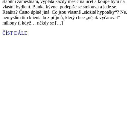
stabilní zaměstnání, výplata každý měsíc na účet a koupě bytu na
vlastní bydlení. Banka kývne, podepíše se smlouva a jede se.
Realita? Často úplně jiná. Co jsou vlastně „složité hypotéky“? Ne,
nemyslím tím klienta bez příjmů, který chce „nějak vyčarovat“
miliony (i když… někdy se […]
ČÍST DÁLE