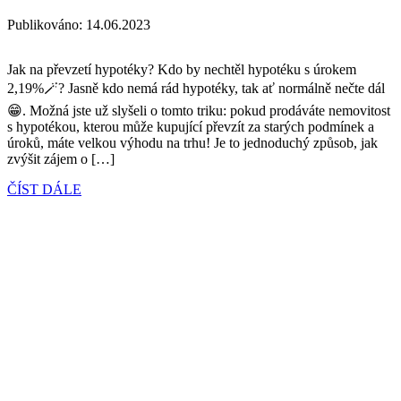
Publikováno:
14.06.2023
Jak na převzetí hypotéky? Kdo by nechtěl hypotéku s úrokem
2,19%🪄? Jasně kdo nemá rád hypotéky, tak ať normálně nečte dál
😁. Možná jste už slyšeli o tomto triku: pokud prodáváte nemovitost
s hypotékou, kterou může kupující převzít za starých podmínek a
úroků, máte velkou výhodu na trhu! Je to jednoduchý způsob, jak
zvýšit zájem o […]
ČÍST DÁLE