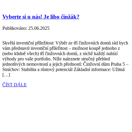
Vyberte si u nás! Je libo činžák?
Publikováno:
25.06.2025
Skvělá investiční příležitost: Výběr ze tří činžovních domů rád bych
vám představil investiční příležitost – možnost koupě jednoho z
(nebo klidně všech) tří činžovních domů, z nichž každý nabízí
výhody pro vaše portfolio. Níže naleznete stručný přehled
jednotlivých nemovitostí a jejich předností: Činžovní dům Praha 5 –
Smíchov: Stabilita a růstový potenciál Základní informace: Užitná
[…]
ČÍST DÁLE