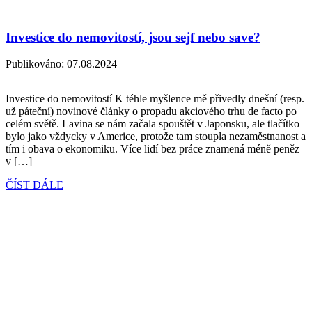
Investice do nemovitostí, jsou sejf nebo save?
Publikováno:
07.08.2024
Investice do nemovitostí K téhle myšlence mě přivedly dnešní (resp.
už páteční) novinové články o propadu akciového trhu de facto po
celém světě. Lavina se nám začala spouštět v Japonsku, ale tlačítko
bylo jako vždycky v Americe, protože tam stoupla nezaměstnanost a
tím i obava o ekonomiku. Více lidí bez práce znamená méně peněz
v […]
ČÍST DÁLE