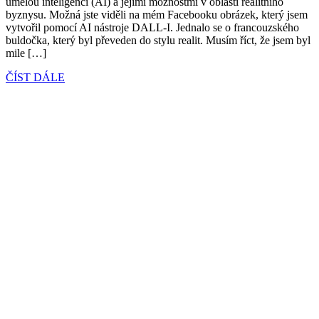
umělou inteligencí (AI) a jejími možnostmi v oblasti realitního
byznysu. Možná jste viděli na mém Facebooku obrázek, který jsem
vytvořil pomocí AI nástroje DALL-I. Jednalo se o francouzského
buldočka, který byl převeden do stylu realit. Musím říct, že jsem byl
mile […]
ČÍST DÁLE