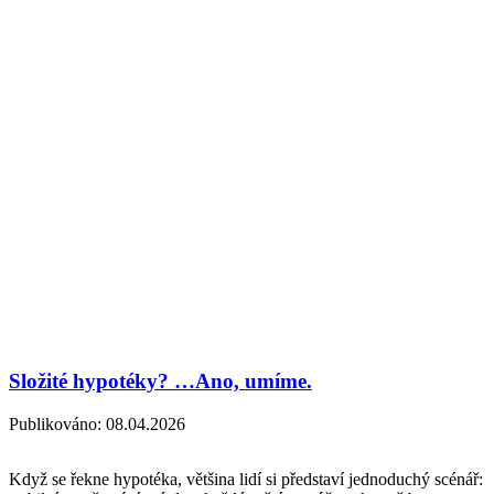
Složité hypotéky? …Ano, umíme.
Publikováno:
08.04.2026
Když se řekne hypotéka, většina lidí si představí jednoduchý scénář: