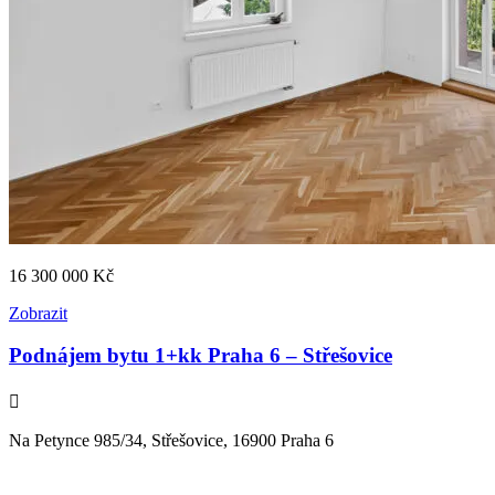
16 300 000
Kč
Zobrazit
Podnájem bytu 1+kk Praha 6 – Střešovice
Na Petynce 985/34, Střešovice, 16900 Praha 6