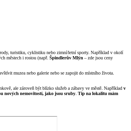
, turistiku, cyklistiku nebo zimní/letní sporty. Například v okolí
ých městech i rostou (např.
Špindlerův Mlýn
– zde jsou ceny
vštívit muzea nebo galerie nebo se zapojit do místního života.
enkově, ale zároveň být blízko služeb a zábavy ve městě. Například
v
u nových nemovitostí, jako jsou sruby
.
Tip na lokalitu mám