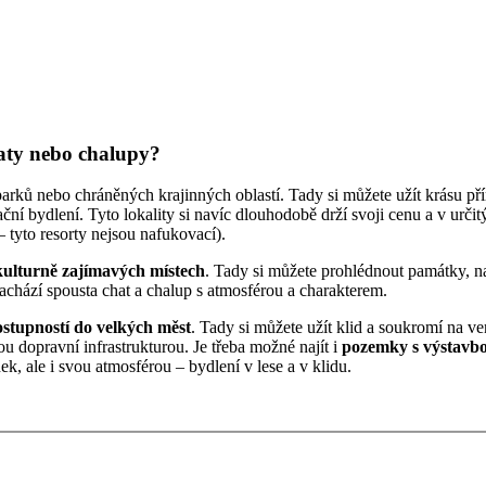
haty nebo chalupy?
nebo chráněných krajinných oblastí. Tady si můžete užít krásu přírody
ční bydlení. Tyto lokality si navíc dlouhodobě drží svoji cenu a v určit
 tyto resorty nejsou nafukovací).
kulturně zajímavých místech
. Tady si můžete prohlédnout památky, na
achází spousta chat a chalup s atmosférou a charakterem.
ostupností do velkých měst
. Tady si můžete užít klid a soukromí na v
ou dopravní infrastrukturou. Je třeba možné najít i
pozemky s výstavbo
k, ale i svou atmosférou – bydlení v lese a v klidu.