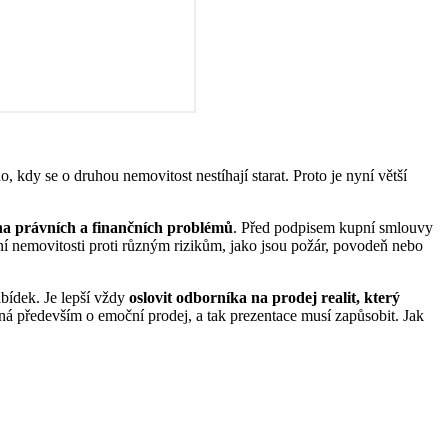
dy se o druhou nemovitost nestíhají starat. Proto je nyní větší
oha právních a finančních problémů
. Před podpisem kupní smlouvy
tění nemovitosti proti různým rizikům, jako jsou požár, povodeň nebo
abídek. Je lepší vždy
oslovit odborníka na prodej realit, který
á především o emoční prodej, a tak prezentace musí zapůsobit. Jak