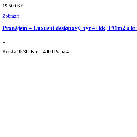
19 500
Kč
Zobrazit
Pronájem – Luxusní designový byt 4+kk, 191m2 s k
Krčská 96/30, Krč, 14000 Praha 4