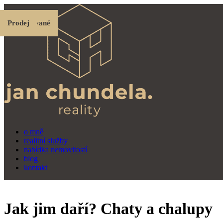
Prodej
Pronájem
Pronájem
Prodej
Prodej
Prodané
Prodej
Rezervované
Rezervované
Prodej
o mně
realitní služby
nabídka nemovitostí
blog
kontakt
Jak jim daří? Chaty a chalupy