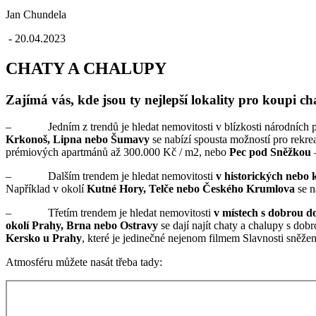
Jan Chundela
- 20.04.2023
CHATY A CHALUPY
Zajímá vás, kde jsou ty nejlepší lokality pro koupi c
– Jedním z trendů je hledat nemovitosti v blízkosti národních parků 
Krkonoš, Lipna nebo Šumavy
se nabízí spousta možností pro rekrea
prémiových apartmánů až 300.000 Kč / m2, nebo
Pec pod Sněžkou
–
– Dalším trendem je hledat nemovitosti
v historických nebo 
Například v okolí
Kutné Hory, Telče nebo Českého Krumlova
se n
– Třetím trendem je hledat nemovitosti
v místech s dobrou d
okolí Prahy, Brna nebo Ostravy
se dají najít chaty a chalupy s dobr
Kersko u Prahy
, které je jedinečné nejenom filmem Slavnosti sněžene
Atmosféru můžete nasát třeba tady: