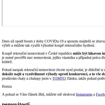
Dnes už opadl boom z doby COVIDu-19 a spoustu majitelů se zbavují s
výběr a můžete tak využít výhodné koupě rekreačního bydlení.
Koupě rekreační nemovitosti v České republice
může být lákavou in
je nutné prověřit stav nemovitosti, jejího vlastníka a případná práva 
krádež.
Pokud naopak rekreační nemovitost chcete nyní prodat, je důležité si 
dokáže najít a vyzdvihnout výhody oproti konkurenci, a to vše 
prodávám chaty a chalupy jsem v
TOMTO
článku, takže pokud potře
Honza
A pokud se Vám článek líbil, můžete mě sledovat
Instagramu
a
Faceb
nemovitosti