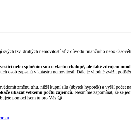
vých tzv. druhých nemovitostí ať z důvodu finančního nebo časového, k
vesticí nebo splněním snu o vlastní chalupě, ale také zdrojem mn
třetích osob zapsaná v katastru nemovitostí. Dále je vhodné zvážit pojiš
uvědomit změnu trhu, nižší kupní sílu (úbytek hypoték) a vyšší počet n
dokáže ukázat velkému počtu zájemců.
Nesmíme zapomínat, že se jedn
bujete pomoci jsem tu pro Vás 😉
ooku