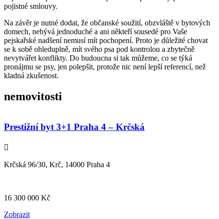
pojistné smlouvy.
Na závěr je nutné dodat, že občanské soužití, obzvláště v bytových
domech, nebývá jednoduché a ani někteří sousedé pro Vaše
pejskařské nadšení nemusí mít pochopení. Proto je důležité chovat
se k sobě ohleduplně, mít svého psa pod kontrolou a zbytečně
nevytvářet konflikty. Do budoucna si tak můžeme, co se týká
pronájmu se psy, jen polepšit, protože nic není lepší referencí, než
kladná zkušenost.
nemovitosti
Prestižní byt 3+1 Praha 4 – Krčská
Krčská 96/30, Krč, 14000 Praha 4
16 300 000
Kč
Zobrazit