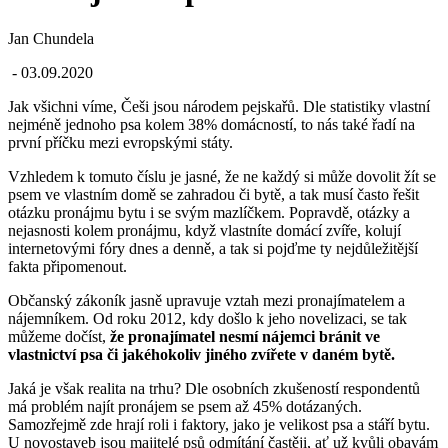
Jan Chundela
- 03.09.2020
Jak všichni víme, Češi jsou národem pejskařů. Dle statistiky vlastní
nejméně jednoho psa kolem 38% domácností, to nás také řadí na
první příčku mezi evropskými státy.
Vzhledem k tomuto číslu je jasné, že ne každý si může dovolit žít se
psem ve vlastním domě se zahradou či bytě, a tak musí často řešit
otázku pronájmu bytu i se svým mazlíčkem. Popravdě, otázky a
nejasnosti kolem pronájmu, když vlastníte domácí zvíře, kolují
internetovými fóry dnes a denně, a tak si pojďme ty nejdůležitější
fakta připomenout.
Občanský zákoník jasně upravuje vztah mezi pronajímatelem a
nájemníkem. Od roku 2012, kdy došlo k jeho novelizaci, se tak
můžeme dočíst,
že pronajímatel nesmí nájemci bránit ve
vlastnictví psa či jakéhokoliv jiného zvířete v daném bytě.
Jaká je však realita na trhu? Dle osobních zkušeností respondentů
má problém najít pronájem se psem až 45% dotázaných.
Samozřejmě zde hrají roli i faktory, jako je velikost psa a stáří bytu.
U novostaveb jsou majitelé psů odmítání častěji, ať už kvůli obavám