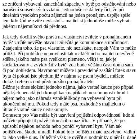
ze zničení vybavení, zanechání zápachu v bytě po odstěhování nebo
narušení sousedských vztahů. Jednoduše se dá tedy říct, že při
dnešním vysokém počtu zájemců na jeden pronájem, uspěje spíše
ten, kdo žádné zvíře nevlastní – majitel si jednoduše může vybrat,
jakému nájemníkovi dá přednost.
Jak tedy docílit svého práva na vlastnictví zvířete v pronajímaném
bytě? Určitě nevěšte hlavu! Důležitá je komunikace a upřímnost.
Zatajením toho, že psa vlastníte, nic nezískáte, naopak Vám to může
přitížit. Při prohlídce nemovitosti tak makléři nebo majiteli otevřeně
sdělte, jakého máte psa (velikost, plemeno, věk) i to, jak je
socializovaný a zvyklý žít v bytě, zda bude většinu času doma sám
či pod dohledem. Navrhnout můžete i pravidelné zasílání fotek stavu
bytu či pokud jste předtím již v nájmu se psem bydleli, můžete
doložit referenci od předchozího pronajímatele.
Běžné je dnes složení jednoho nájmu, jako vratné kauce pro případ
nějakých nenadálých komplikací například: neschopnost uhradit
nájem nebo jako náhrada vzniklé škody na vybavení bytu při
ukončení nájmu. Pokud tedy máte psa, rozhodně s majitelem o
úhradě vratné kauce nediskutujte.
Bonusem pro Vás může být uzavření pojištění odpovědnosti, kde si
můžete připojistit právě i domácího mazlíčka. V případě, že pes
způsobí nějakou nehodu nebo poničí vybavení bytu Vám tak
pojišťovna škodu uhradí. Pokud toto pojištění máte uzavřené, vidím
to jako velké plus. Důležité však je ověřit si podmínky plnění u dané