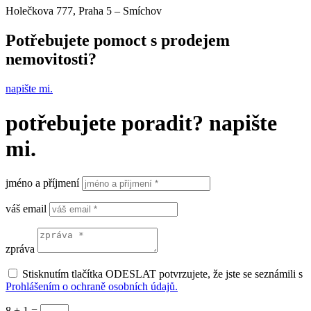
Holečkova 777, Praha 5 – Smíchov
Potřebujete pomoct s prodejem
nemovitosti?
napište mi.
potřebujete poradit? napište
mi.
jméno a příjmení
váš email
zpráva
Stisknutím tlačítka ODESLAT potvrzujete, že jste se seznámili s
Prohlášením o ochraně osobních údajů.
8 + 1
=