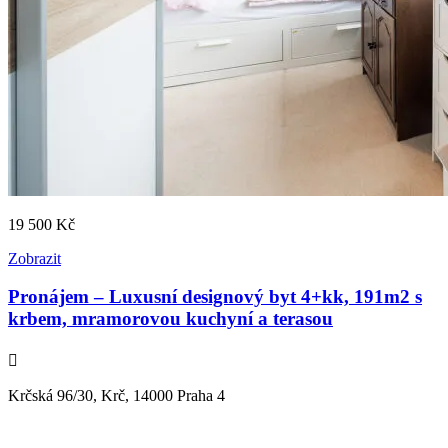
19 500
Kč
Zobrazit
Pronájem – Luxusní designový byt 4+kk, 191m2 s
krbem, mramorovou kuchyní a terasou
Krčská 96/30, Krč, 14000 Praha 4