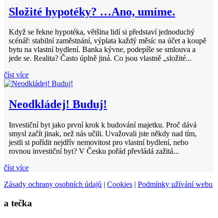
Složité hypotéky? …Ano, umíme.
Když se řekne hypotéka, většina lidí si představí jednoduchý
scénář: stabilní zaměstnání, výplata každý měsíc na účet a koupě
bytu na vlastní bydlení. Banka kývne, podepíše se smlouva a
jede se. Realita? Často úplně jiná. Co jsou vlastně „složité...
číst více
Neodkládej! Buduj!
Investiční byt jako první krok k budování majetku. Proč dává
smysl začít jinak, než nás učili. Uvažovali jste někdy nad tím,
jestli si pořídit nejdřív nemovitost pro vlastní bydlení, nebo
rovnou investiční byt? V Česku pořád převládá zažitá...
číst více
Zásady ochrany osobních údajů
|
Cookies
|
Podmínky užívání webu
a tečka