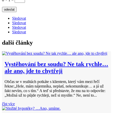
odeslat
Sledovat
Sledovat
Sledovat
Sledovat
další články
Vystěhování bez soudu? Ne tak rychle…
ale ano, jde to chytřeji
Občas se v realitách potkáte s klientem, který vám mezi řečí
řekne:„Hele, mám nájemníka, neplatí, nekomunikuje… a já už
fakt nevím, co s tím.“ A teď si představte, že mu na to odpovíte:
„Možná už to půjde rychleji, než si myslíte.“ Ne, není to...
číst více