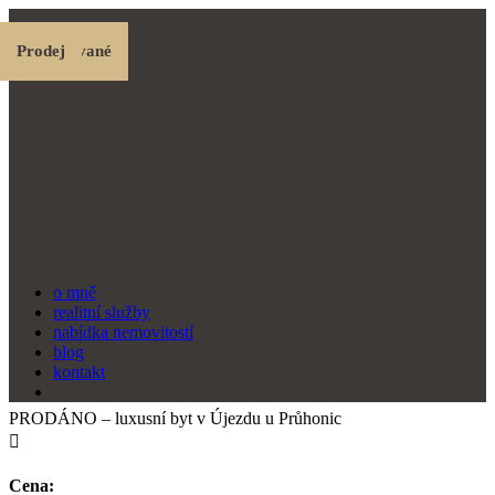
Prodej
Pronájem
Pronájem
Prodej
Prodej
Prodané
Prodej
Rezervované
Rezervované
Prodej
o mně
realitní služby
nabídka nemovitostí
blog
kontakt
PRODÁNO – luxusní byt v Újezdu u Průhonic

Cena: