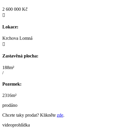
2 600 000 Kč

Lokace:
Krchova Lomná

Zastavěná plocha:
188m²
/
Pozemek:
2316m²
prodáno
Chcete taky prodat? Klikněte
zde
.
videoprohlídka