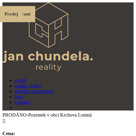
Prodej
Pronájem
Pronájem
Prodej
Prodej
Prodané
Prodej
Rezervované
Rezervované
Prodej
o mně
realitní služby
nabídka nemovitostí
blog
kontakt
PRODÁNO-Pozemek v obci Krchova Lomná

Cena: