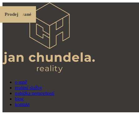
Prodej
Pronájem
Pronájem
Prodej
Prodej
Prodané
Prodej
Rezervované
Rezervované
Prodej
o mně
realitní služby
nabídka nemovitostí
blog
kontakt