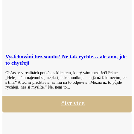
Vystěhování bez soudu? Ne tak rychle… ale ano, jde
to chytřeji
Občas se v realitách potkáte s klientem, který vám mezi řečí řekne:
„Hele, mám nájemníka, neplatí, nekomunikuje… a já už fakt nevím, co
s tím.“ A teď si představte, že mu na to odpovíte:„Možná už to půjde
rychleji, než si myslíte.“ Ne, není to...
ČÍST VÍCE