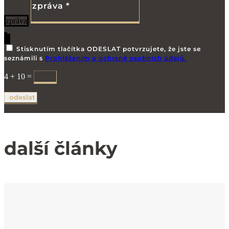
zpráva
Stisknutím tlačítka ODESLAT potvrzujete, že jste se
seznámili s
Prohlášením o ochraně osobních údajů.
4 + 10
=
odeslat
další články