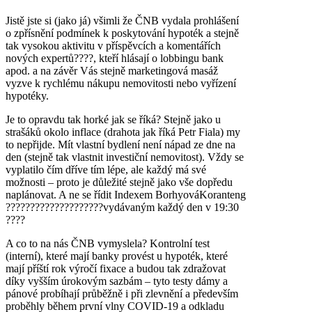
Jistě jste si (jako já) všimli že ČNB vydala prohlášení
o zpřísnění podmínek k poskytování hypoték a stejně
tak vysokou aktivitu v příspěvcích a komentářích
nových expertů????, kteří hlásají o lobbingu bank
apod. a na závěr Vás stejně marketingová masáž
vyzve k rychlému nákupu nemovitosti nebo vyřízení
hypotéky.
Je to opravdu tak horké jak se říká? Stejně jako u
strašáků okolo inflace (drahota jak říká Petr Fiala) my
to nepřijde. Mít vlastní bydlení není nápad ze dne na
den (stejně tak vlastnit investiční nemovitost). Vždy se
vyplatilo čím dříve tím lépe, ale každý má své
možnosti – proto je důležité stejně jako vše dopředu
naplánovat. A ne se řídit Indexem BorhyováKoranteng
????????????????‍????vydávaným každý den v 19:30
????
A co to na nás ČNB vymyslela? Kontrolní test
(interní), které mají banky provést u hypoték, které
mají příští rok výročí fixace a budou tak zdražovat
díky vyšším úrokovým sazbám – tyto testy dámy a
pánové probíhají průběžně i při zlevnění a především
proběhly během první vlny COVID-19 a odkladu