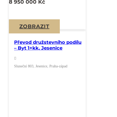
8 950 000
Kč
ZOBRAZIT
Převod družstevního podílu
– Byt 1+kk, Jesenice
Sluneční 803, Jesenice, Praha-západ