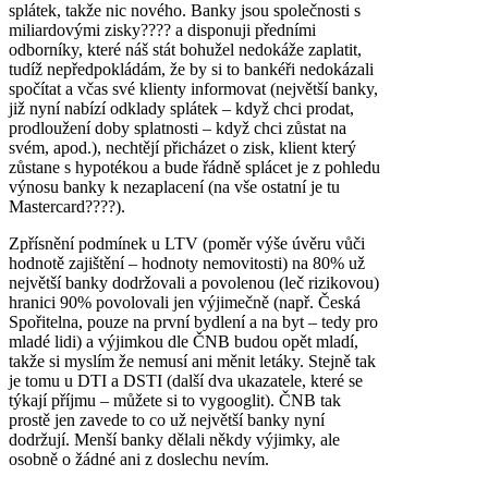
splátek, takže nic nového. Banky jsou společnosti s
miliardovými zisky???? a disponuji předními
odborníky, které náš stát bohužel nedokáže zaplatit,
tudíž nepředpokládám, že by si to bankéři nedokázali
spočítat a včas své klienty informovat (největší banky,
již nyní nabízí odklady splátek – když chci prodat,
prodloužení doby splatnosti – když chci zůstat na
svém, apod.), nechtějí přicházet o zisk, klient který
zůstane s hypotékou a bude řádně splácet je z pohledu
výnosu banky k nezaplacení (na vše ostatní je tu
Mastercard????).
Zpřísnění podmínek u LTV (poměr výše úvěru vůči
hodnotě zajištění – hodnoty nemovitosti) na 80% už
největší banky dodržovali a povolenou (leč rizikovou)
hranici 90% povolovali jen výjimečně (např. Česká
Spořitelna, pouze na první bydlení a na byt – tedy pro
mladé lidi) a výjimkou dle ČNB budou opět mladí,
takže si myslím že nemusí ani měnit letáky. Stejně tak
je tomu u DTI a DSTI (další dva ukazatele, které se
týkají příjmu – můžete si to vygooglit). ČNB tak
prostě jen zavede to co už největší banky nyní
dodržují. Menší banky dělali někdy výjimky, ale
osobně o žádné ani z doslechu nevím.