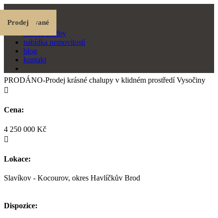
Prodej
Pronájem
Pronájem
Prodej
Prodej
Prodané
Prodej
Rezervované
Rezervované
Prodej
o mně
realitní služby
nabídka nemovitostí
blog
kontakt
PRODÁNO-Prodej krásné chalupy v klidném prostředí Vysočiny

Cena:
4 250 000 Kč

Lokace:
Slavíkov - Kocourov, okres Havlíčkův Brod
Dispozice: