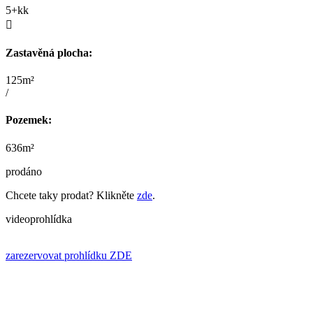
5+kk

Zastavěná plocha:
125m²
/
Pozemek:
636m²
prodáno
Chcete taky prodat? Klikněte
zde
.
videoprohlídka
zarezervovat prohlídku ZDE